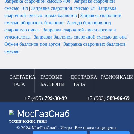
Заправка сварочной смесью 40л
|
Заправка сварочной
смесью 10л
|
Заправка сварочной смесью 5л
|
Заправка
сварочной смесью новых баллонов
|
Заправка сварочной
смесью оборотных баллонов
|
Аренда баллонов под
сварочную смесь
|
Заправка сварочной смеси аргона и
углекислоты
|
Заправка баллонов сварочной смесью аргона
|
Обмен баллонов под аргон
|
Заправка сварочных баллонов
смесью
ЗАПРАВКА
ГАЗОВЫЕ
ДОСТАВКА
ГАЗИФИКАЦИ
ГАЗА
БАЛЛОНЫ
ГАЗА
+7 (495)
799-38-99
+7 (903)
589-06-69
Мос
ГазСнаб
технические газы
© 2024 МосГазСнаб - Истра. Все права защищены.