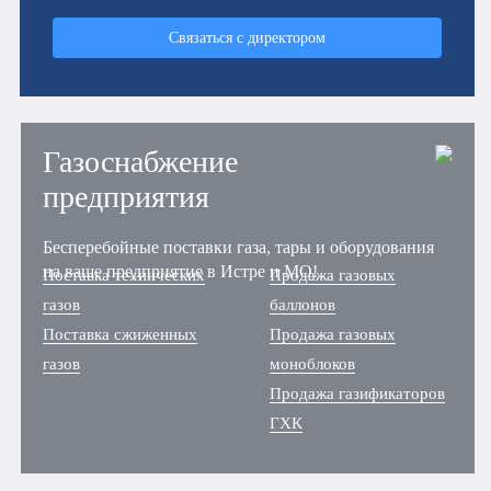
Связаться с директором
Газоснабжение
предприятия
Бесперебойные поставки газа, тары и оборудования
на ваше предприятие в Истре и МО!
Поставка технических
Продажа газовых
газов
баллонов
Поставка сжиженных
Продажа газовых
газов
моноблоков
Продажа газификаторов
ГХК