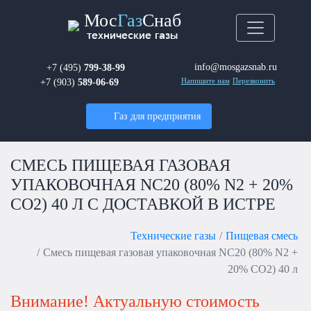
Мос
Газ
Снаб
технические газы
info@mosgazsnab.ru
+7 (495)
799-38-99
+7 (903)
589-06-69
Напишите нам
Перезвонить
Газ для предприятия
СМЕСЬ ПИЩЕВАЯ ГАЗОВАЯ
УПАКОВОЧНАЯ NC20 (80% N2 + 20%
CO2) 40 Л С ДОСТАВКОЙ В ИСТРЕ
Технические газы
Пищевая смесь
Смесь пищевая газовая упаковочная NC20 (80% N2 +
20% CO2) 40 л
Внимание! Актуальную стоимость