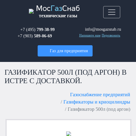
Мос
Газ
Снаб
технические газы
info@mosgazsnab.ru
+7 (495)
799-38-99
+7 (903)
589-06-69
Напишите нам
Перезвонить
Газ для предприятия
ГАЗИФИКАТОР 500Л (ПОД АРГОН) В
ИСТРЕ С ДОСТАВКОЙ.
Газоснабжение предприятий
Газификаторы и криоцилиндры
Газификатор 500л (под аргон)