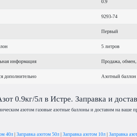
0.9
9293-74
Первый
ллон
5 литров
ьная информация
Продажа, обмен,
ся дополнительно
Азотный баллон
зот 0.9кг/5л в Истре. Заправка и достав
ническим азотом газовые азотные баллоны и доставим на ваше п
ом 40л
|
Заправка азотом 50л
|
Заправка азотом 10л
|
Заправка азо