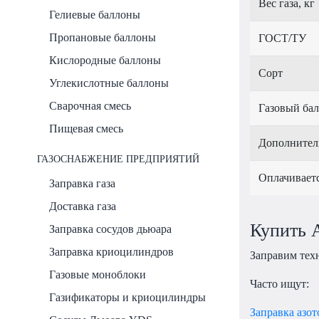
Вес газа, кг
Гелиевые баллоны
Пропановые баллоны
ГОСТ/ТУ
Кислородные баллоны
Сорт
Углекислотные баллоны
Сварочная смесь
Газовый ба
Пищевая смесь
Дополнител
ГАЗОСНАБЖЕНИЕ ПРЕДПРИЯТИЙ
Оплачивает
Заправка газа
Доставка газа
Купить А
Заправка сосудов дьюара
Заправка криоцилиндров
Заправим тех
Газовые моноблоки
Часто ищут:
Газификаторы и криоцилиндры
Заправка азот