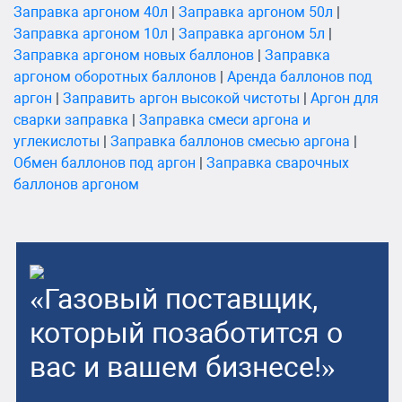
Заправка аргоном 40л
|
Заправка аргоном 50л
|
Заправка аргоном 10л
|
Заправка аргоном 5л
|
Заправка аргоном новых баллонов
|
Заправка
аргоном оборотных баллонов
|
Аренда баллонов под
аргон
|
Заправить аргон высокой чистоты
|
Аргон для
сварки заправка
|
Заправка смеси аргона и
углекислоты
|
Заправка баллонов смесью аргона
|
Обмен баллонов под аргон
|
Заправка сварочных
баллонов аргоном
«Газовый поставщик,
который позаботится о
вас и вашем бизнесе!»