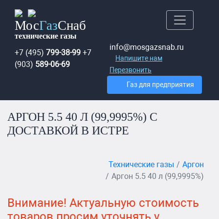
Мос
Газ
Снаб
технические газы
info@mosgazsnab.ru
+7 (495)
799-38-99
+7
Напишите нам
(903)
589-06-69
Перезвонить
Газ для предприятия
АРГОН 5.5 40 Л (99,9995%) С
ДОСТАВКОЙ В ИСТРЕ
Технические газы
Аргон
Аргон 5.5 40 л (99,9995%)
Внимание! Актуальную стоимость
товаров просим уточнять у