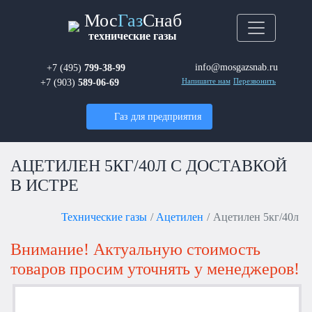
Мос
Газ
Снаб
технические газы
info@mosgazsnab.ru
+7 (495)
799-38-99
+7 (903)
589-06-69
Напишите нам
Перезвонить
Газ для предприятия
АЦЕТИЛЕН 5КГ/40Л С ДОСТАВКОЙ
В ИСТРЕ
Технические газы
Ацетилен
Ацетилен 5кг/40л
Внимание! Актуальную стоимость
товаров просим уточнять у менеджеров!